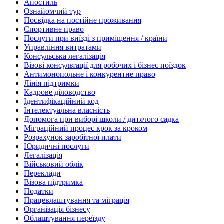
Апостиль
Ознайомчий тур
Посвідка на постійне проживання
Спортивне право
Послуги при виїзді з приміщення / країни
Управління витратами
Консульська легалізація
Візові консультації для робочих і бізнес поїздок
Антимонопольне і конкурентне право
Лінія підтримки
Кадрове діловодство
Ідентифікаційний код
Інтелектуальна власність
Допомога при виборі школи / дитячого садка
Міграційний процес крок за кроком
Розрахунок заробітної плати
Юридичні послуги
Легалізація
Військовий облік
Переклади
Візова підтримка
Податки
Працевлаштування та міграція
Організація бізнесу
Облаштування переїзду