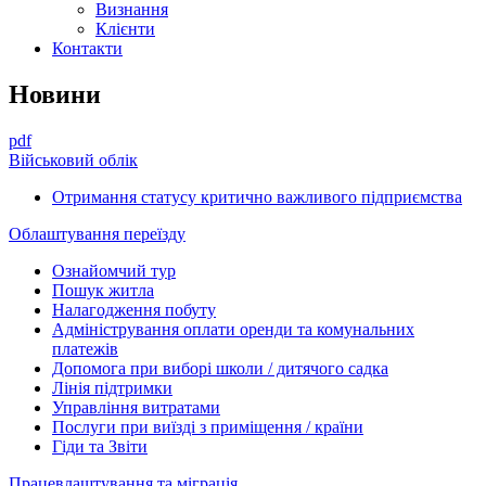
Визнання
Клієнти
Контакти
Новини
pdf
Військовий облік
Отримання статусу критично важливого підприємства
Облаштування переїзду
Ознайомчий тур
Пошук житла
Налагодження побуту
Адміністрування оплати оренди та комунальних
платежів
Допомога при виборі школи / дитячого садка
Лінія підтримки
Управління витратами
Послуги при виїзді з приміщення / країни
Гіди та Звіти
Працевлаштування та міграція