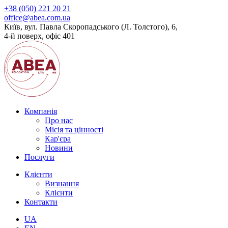
+38 (050) 221 20 21
office@abea.com.ua
Київ, вул. Павла Скоропадського (Л. Толстого), 6,
4-й поверх, офіс 401
Компанія
Про нас
Місія та цінності
Кар'єра
Новини
Послуги
Клієнти
Визнання
Клієнти
Контакти
UA