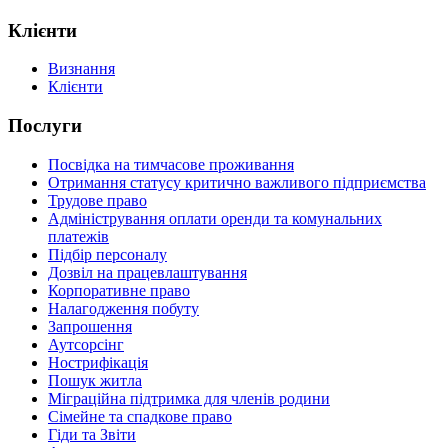
Клієнти
Визнання
Клієнти
Послуги
Посвідка на тимчасове проживання
Отримання статусу критично важливого підприємства
Трудове право
Адміністрування оплати оренди та комунальних
платежів
Підбір персоналу
Дозвіл на працевлаштування
Корпоративне право
Налагодження побуту
Запрошення
Аутсорсінг
Нострифікація
Пошук житла
Міграційна підтримка для членів родини
Сімейне та спадкове право
Гіди та Звіти