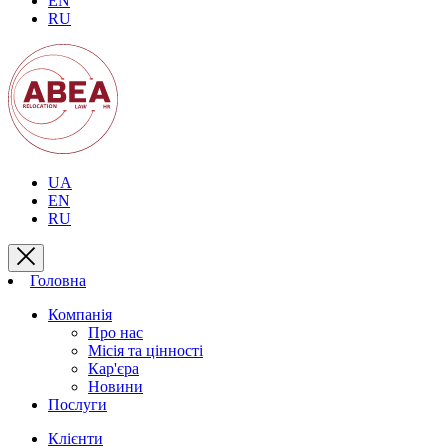
EN
RU
UA
EN
RU
Головна
Компанія
Про нас
Місія та цінності
Кар'єра
Новини
Послуги
Клієнти