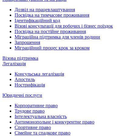
Дозвіл на працевлаштування
Посвідка на тимчасове проживання
Ідентифікаційний код
Візові консультації для робочих і бізнес поїздок
Посвідка на постійне проживання
Міграційна підтримка для членів родини
Запрошення
Міграційний процес крок за кроком
Візова підтримка
Легалізація
Консульська легалізація
Апостиль
Нострифікація
Юридичні послуги
Корпоративне право
Трудове право
Інтелектуальна власність
Антимонопольне і конкурентне право
Спортивне право
Сімейне та спадкове право