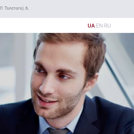
. Толстого), 6,
UA
EN
RU