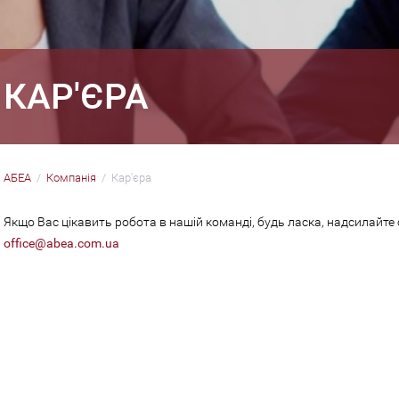
КАР'ЄРА
АБЕА
Компанія
Кар'єра
Якщо Вас цікавить робота в нашій команді, будь ласка, надсилайте
office@abea.com.ua