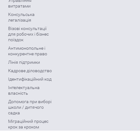
Управління
витратами
Консульська
легалізація
Візові консультації
для робочих і бізнес
поїздок
Антимонопольне і
конкурентне право
Лінія підтримки
Кадрове діловодство
Ідентифікаційний код
Інтелектуальна
власність
Допомога при виборі
школи / дитячого
садка
Міграційний процес
крок за кроком
Розрахунок