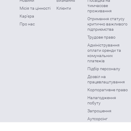
Новини
Визнання
Посвідка на
тимчасове
Місія та цінності
Клієнти
проживання
Кар'єра
Отримання статусу
Про нас
критично важливого
підприємства
Трудове право
Адміністрування
оплати оренди та
комунальних
платежів
Підбір персоналу
Дозвіл на
працевлаштування
Корпоративне право
Налагодження
побуту
Запрошення
Аутсорсінг
Нострифікація