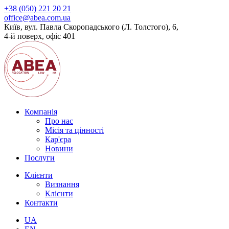
+38 (050) 221 20 21
office@abea.com.ua
Київ, вул. Павла Скоропадського (Л. Толстого), 6,
4-й поверх, офіс 401
Компанія
Про нас
Місія та цінності
Кар'єра
Новини
Послуги
Клієнти
Визнання
Клієнти
Контакти
UA