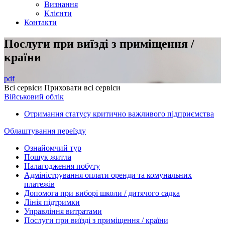
Визнання
Клієнти
Контакти
Послуги при виїзді з приміщення /
країни
pdf
Всі сервіси
Приховати всі сервіси
Військовий облік
Отримання статусу критично важливого підприємства
Облаштування переїзду
Ознайомчий тур
Пошук житла
Налагодження побуту
Адміністрування оплати оренди та комунальних
платежів
Допомога при виборі школи / дитячого садка
Лінія підтримки
Управління витратами
Послуги при виїзді з приміщення / країни