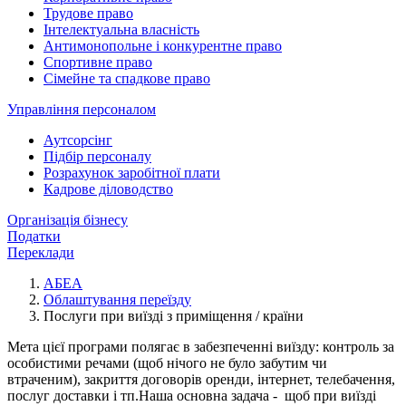
Трудове право
Інтелектуальна власність
Антимонопольне і конкурентне право
Спортивне право
Сімейне та спадкове право
Управління персоналом
Аутсорсінг
Підбір персоналу
Розрахунок заробітної плати
Кадрове діловодство
Організація бізнесу
Податки
Переклади
АБЕА
Облаштування переїзду
Послуги при виїзді з приміщення / країни
Мета цієї програми полягає в забезпеченні виїзду: контроль за
особистими речами (щоб нічого не було забутим чи
втраченим), закриття договорів оренди, інтернет, телебачення,
послуг доставки і тп.Наша основна задача - щоб при виїзді