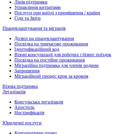
Лінія підтримки
Управління витратами
Послуги при виїзді з приміщення / країни
Гіди та Звіти
Працевлаштування та міграція
Дозвіл на працевлаштування
Посвідка на тимчасове проживання
Ідентифікаційний код
Візові консультації для робочих і бізнес поїздок
Посвідка на постійне проживання
Міграційна підтримка для членів родини
Запрошення
Міграційний процес крок за кроком
Візова підтримка
Легалізація
Консульська легалізація
Апостиль
Нострифікація
Юридичні послуги
Корпоративне право