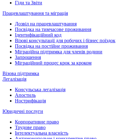
Гіди та Звіти
Працевлаштування та міграція
Дозвіл на працевлаштування
Посвідка на тимчасове проживання
Ідентифікаційний код
Візові консультації для робочих і бізнес поїздок
Посвідка на постійне проживання
Міграційна підтримка для членів родини
Запрошення
Міграційний процес крок за кроком
Візова підтримка
Легалізація
Консульська легалізація
Апостиль
Нострифікація
Юридичні послуги
Корпоративне право
Трудове право
Інтелектуальна власність
Антимонопольне і конкурентне право