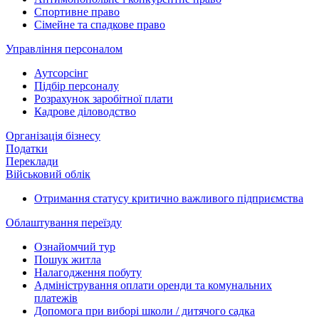
Спортивне право
Сімейне та спадкове право
Управління персоналом
Аутсорсінг
Підбір персоналу
Розрахунок заробітної плати
Кадрове діловодство
Організація бізнесу
Податки
Переклади
Військовий облік
Отримання статусу критично важливого підприємства
Облаштування переїзду
Ознайомчий тур
Пошук житла
Налагодження побуту
Адміністрування оплати оренди та комунальних
платежів
Допомога при виборі школи / дитячого садка