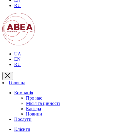
EN
RU
UA
EN
RU
Головна
Компанія
Про нас
Місія та цінності
Кар'єра
Новини
Послуги
Клієнти