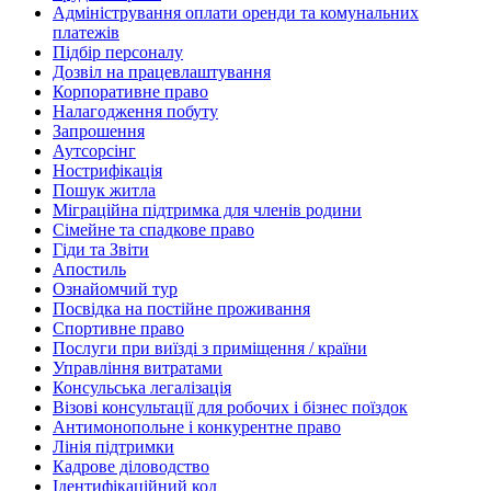
Адміністрування оплати оренди та комунальних
платежів
Підбір персоналу
Дозвіл на працевлаштування
Корпоративне право
Налагодження побуту
Запрошення
Аутсорсінг
Нострифікація
Пошук житла
Міграційна підтримка для членів родини
Сімейне та спадкове право
Гіди та Звіти
Апостиль
Ознайомчий тур
Посвідка на постійне проживання
Спортивне право
Послуги при виїзді з приміщення / країни
Управління витратами
Консульська легалізація
Візові консультації для робочих і бізнес поїздок
Антимонопольне і конкурентне право
Лінія підтримки
Кадрове діловодство
Ідентифікаційний код