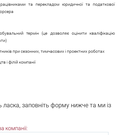
працівниками та перекладом юридичної та податкової
сорсера
робувальний термін (це дозволяє оцінити кваліфікацію
ати)
тників при сезонних, тимчасових і проектних роботах
в і філій компанії
 ласка, заповніть форму нижче та ми із
а компанії: