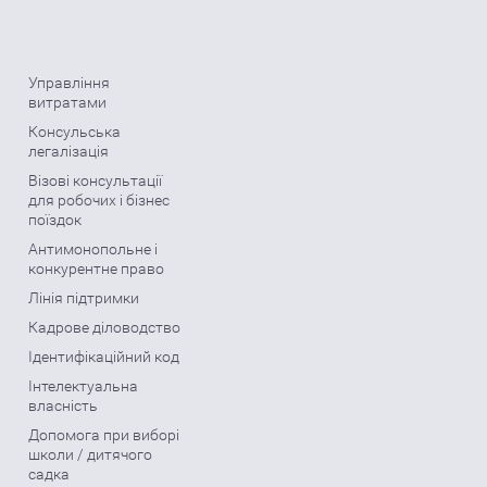
Управління
витратами
Консульська
легалізація
Візові консультації
для робочих і бізнес
поїздок
Антимонопольне і
конкурентне право
Лінія підтримки
Кадрове діловодство
Ідентифікаційний код
Інтелектуальна
власність
Допомога при виборі
школи / дитячого
садка