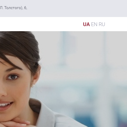
. Толстого), 6,
UA
EN
RU