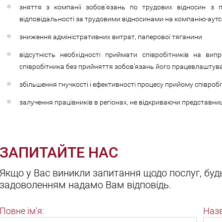
зняття з компанії зобов'язань по трудових відносин з 
відповідальності за трудовими відносинами на компанію-аут
зниження адміністративних витрат, паперової тяганини
відсутність необхідності приймати співробітників на вип
співробітника без прийняття зобов'язань його працевлаштув
збільшення гнучкості і ефективності процесу прийому співробі
залучення працівників в регіонах, не відкриваючи представницт
ЗАПИТАЙТЕ НАС
Якщо у Вас виникли запитання щодо послуг, будь
задоволенням надамо Вам відповідь.
Повне ім'я:
Назв