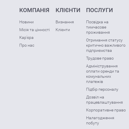
КОМПАНІЯ
КЛІЄНТИ
ПОСЛУГИ
Новини
Визнання
Посвідка на
тимчасове
Місія та цінності
Клієнти
проживання
Кар'єра
Отримання статусу
Про нас
критично важливого
підприємства
Трудове право
Адміністрування
оплати оренди та
комунальних
платежів
Підбір персоналу
Дозвіл на
працевлаштування
Корпоративне право
Налагодження
побуту