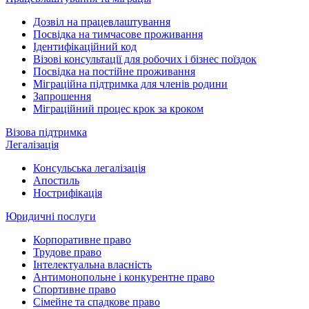
Дозвіл на працевлаштування
Посвідка на тимчасове проживання
Ідентифікаційний код
Візові консультації для робочих і бізнес поїздок
Посвідка на постійне проживання
Міграційна підтримка для членів родини
Запрошення
Міграційний процес крок за кроком
Візова підтримка
Легалізація
Консульська легалізація
Апостиль
Нострифікація
Юридичні послуги
Корпоративне право
Трудове право
Інтелектуальна власність
Антимонопольне і конкурентне право
Спортивне право
Сімейне та спадкове право