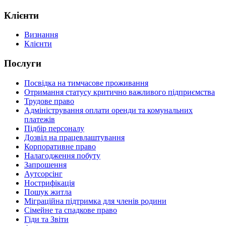
Клієнти
Визнання
Клієнти
Послуги
Посвідка на тимчасове проживання
Отримання статусу критично важливого підприємства
Трудове право
Адміністрування оплати оренди та комунальних
платежів
Підбір персоналу
Дозвіл на працевлаштування
Корпоративне право
Налагодження побуту
Запрошення
Аутсорсінг
Нострифікація
Пошук житла
Міграційна підтримка для членів родини
Сімейне та спадкове право
Гіди та Звіти