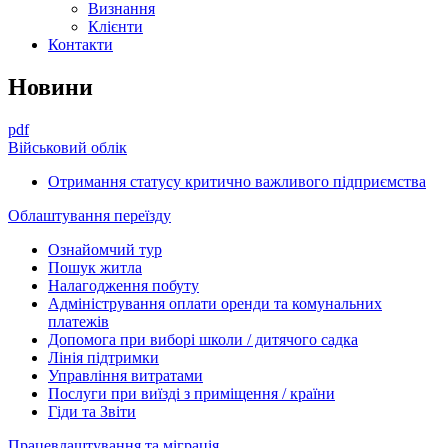
Визнання
Клієнти
Контакти
Новини
pdf
Військовий облік
Отримання статусу критично важливого підприємства
Облаштування переїзду
Ознайомчий тур
Пошук житла
Налагодження побуту
Адміністрування оплати оренди та комунальних
платежів
Допомога при виборі школи / дитячого садка
Лінія підтримки
Управління витратами
Послуги при виїзді з приміщення / країни
Гіди та Звіти
Працевлаштування та міграція