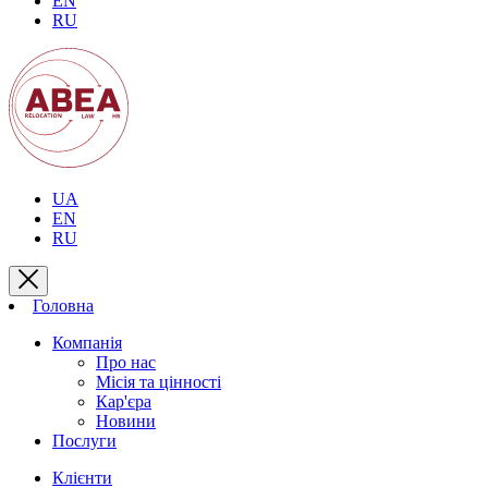
EN
RU
UA
EN
RU
Головна
Компанія
Про нас
Місія та цінності
Кар'єра
Новини
Послуги
Клієнти