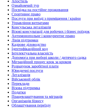
Апостиль
Ознайомчий тур
Посвідка на постійне проживання
Спортивне право
Послуги при виїзді з приміщення / країни
Управління витратами
Консульська легалізація
Візові консультації для робочих і бізнес поїздок
Антимонопольне і конкурентне право
Лінія підтримки
Кадрове діловодство
Ідентифікаційний код
Інтелектуальна власність
Допомога при виборі школи / дитячого садка
Міграційний процес крок за кроком
Розрахунок заробітної плати
Юридичні послуги
Легалізація
Військовий облік
Переклади
Візова підтримка
Податки
Працевлаштування та міграція
Організація бізнесу
Облаштування переїзду