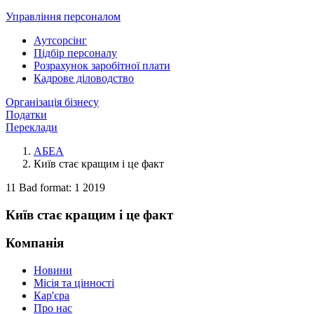
Управління персоналом
Аутсорсінг
Підбір персоналу
Розрахунок заробітної плати
Кадрове діловодство
Організація бізнесу
Податки
Переклади
АБЕА
Київ стає кращим і це факт
11 Bad format: 1 2019
Київ стає кращим і це факт
Компанія
Новини
Місія та цінності
Кар'єра
Про нас