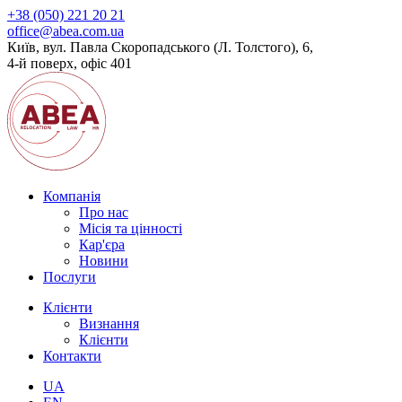
+38 (050) 221 20 21
office@abea.com.ua
Київ, вул. Павла Скоропадського (Л. Толстого), 6,
4-й поверх, офіс 401
Компанія
Про нас
Місія та цінності
Кар'єра
Новини
Послуги
Клієнти
Визнання
Клієнти
Контакти
UA