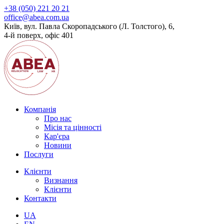
+38 (050) 221 20 21
office@abea.com.ua
Київ, вул. Павла Скоропадського (Л. Толстого), 6,
4-й поверх, офіс 401
Компанія
Про нас
Місія та цінності
Кар'єра
Новини
Послуги
Клієнти
Визнання
Клієнти
Контакти
UA