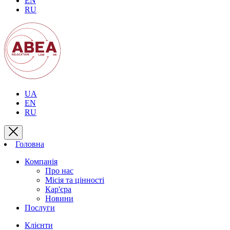
EN
RU
UA
EN
RU
Головна
Компанія
Про нас
Місія та цінності
Кар'єра
Новини
Послуги
Клієнти