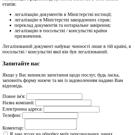
етапів:
легалізацію документів в Міністерстві юстиції;
легалізацію в Міністерстві закордонних справ;
переклад документів та нотаріальне завірення;
легалізацію в посольстві / консульстві країни
призначення.
Легалізований документ набуває чинності лише в тій країні, в
посольстві / консульстві якої він був легалізований.
Запитайте нас
Якщо у Вас виникли запитання щодо послуг, будь ласка,
заповніть форму нижче та ми із задоволенням надамо Вам
відповідь.
Повне ім'я:
Назва компанії:
Електронна адреса:
Телефон:
Коментар:
Я даю згоду на обробку моїх персональних даних