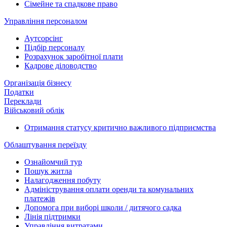
Сімейне та спадкове право
Управління персоналом
Аутсорсінг
Підбір персоналу
Розрахунок заробітної плати
Кадрове діловодство
Організація бізнесу
Податки
Переклади
Військовий облік
Отримання статусу критично важливого підприємства
Облаштування переїзду
Ознайомчий тур
Пошук житла
Налагодження побуту
Адміністрування оплати оренди та комунальних
платежів
Допомога при виборі школи / дитячого садка
Лінія підтримки
Управління витратами