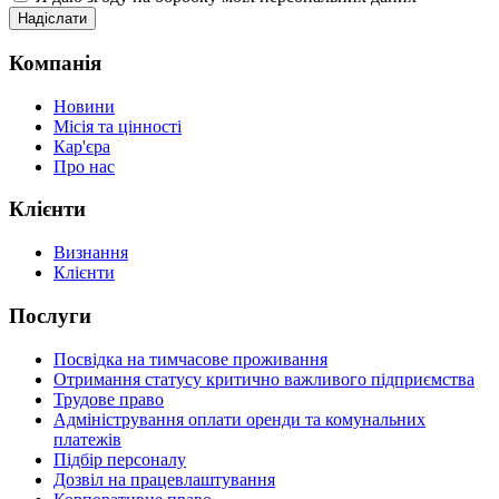
Надіслати
Компанія
Новини
Місія та цінності
Кар'єра
Про нас
Клієнти
Визнання
Клієнти
Послуги
Посвідка на тимчасове проживання
Отримання статусу критично важливого підприємства
Трудове право
Адміністрування оплати оренди та комунальних
платежів
Підбір персоналу
Дозвіл на працевлаштування