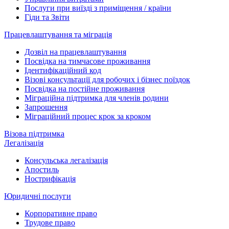
Послуги при виїзді з приміщення / країни
Гіди та Звіти
Працевлаштування та міграція
Дозвіл на працевлаштування
Посвідка на тимчасове проживання
Ідентифікаційний код
Візові консультації для робочих і бізнес поїздок
Посвідка на постійне проживання
Міграційна підтримка для членів родини
Запрошення
Міграційний процес крок за кроком
Візова підтримка
Легалізація
Консульська легалізація
Апостиль
Нострифікація
Юридичні послуги
Корпоративне право
Трудове право