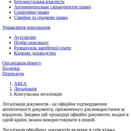
Інтелектуальна власність
Антимонопольне і конкурентне право
Спортивне право
Сімейне та спадкове право
Управління персоналом
Аутсорсінг
Підбір персоналу
Розрахунок заробітної плати
Кадрове діловодство
Організація бізнесу
Податки
Переклади
АБЕА
Легалізація
Консульська легалізація
Легалізація документів - це офіційне підтвердження
автентичності документа, призначеного для використання за
кордоном. Завдяки цій процедурі офіційні документи, видані в
одній країні, можна використовувати в інший.
Легалізація офіційних документів включає в себе кілька