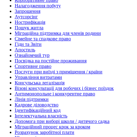
Корпоративне право
Налагодження побуту
Запрошення
Аутсорсінг
Нострифікація
Пошук житла
Міграційна підтримка для членів родини
Сімейне та спадкове право
Гіди та Звіти
Апостиль
Ознайомчий тур
Посвідка на постійне проживання
Спортивне право
Послуги при виїзді з приміщення / країни
Управління витратами
Консульська легалізація
Візові консультації для робочих і бізнес поїздок
Антимонопольне і конкурентне право
Лінія підтримки
Кадрове діловодство
Ідентифікаційний код
Інтелектуальна власність
Допомога при виборі школи / дитячого садка
Міграційний процес крок за кроком
Розрахунок заробітної плати