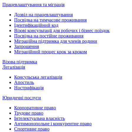
Працевлаштування та міграція
Дозвіл на працевлаштування
Посвідка на тимчасове проживання
Ідентифікаційний код
Візові консультації для робочих і бізнес поїздок
Посвідка на постійне проживання
Міграційна підтримка для членів родини
Запрошення
Міграційний процес крок за кроком
Візова підтримка
Легалізація
Консульська легалізація
Апостиль
Нострифікація
Юридичні послуги
Корпоративне право
Трудове право
Інтелектуальна власність
Антимонопольне і конкурентне право
Спортивне право