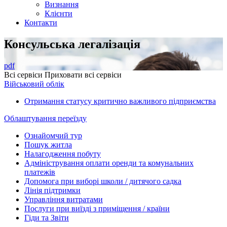
Визнання
Клієнти
Контакти
Консульська легалізація
pdf
Всі сервіси
Приховати всі сервіси
Військовий облік
Отримання статусу критично важливого підприємства
Облаштування переїзду
Ознайомчий тур
Пошук житла
Налагодження побуту
Адміністрування оплати оренди та комунальних
платежів
Допомога при виборі школи / дитячого садка
Лінія підтримки
Управління витратами
Послуги при виїзді з приміщення / країни
Гіди та Звіти