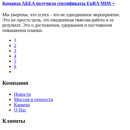
Команда AБEA получила сертификаты EuRA MIM +
Мы уверены, что успех - это не однодневное мероприятие.
Это не просто цель, это ежедневная тяжелая работа и ее
результат. Это о достижении, удержании и постоянном
повышении планки.
1
2
3
4
5
6
Компания
Новости
Миссия и ценности
Карьера
О Нас
Клиенты