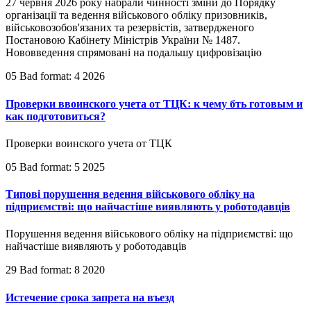
27 червня 2026 року набрали чинності зміни до Порядку
організації та ведення військового обліку призовників,
військовозобов'язаних та резервістів, затвердженого
Постановою Кабінету Міністрів України № 1487.
Нововведення спрямовані на подальшу цифровізацію
05 Bad format: 4 2026
Проверки ввоинского учета от ТЦК: к чему бть готовым и
как подготовиться?
Проверки воинского учета от ТЦК
05 Bad format: 5 2025
Типові порушення ведення військового обліку на
підприємстві: що найчастіше виявляють у роботодавців
Порушення ведення військового обліку на підприємстві: що
найчастіше виявляють у роботодавців
29 Bad format: 8 2020
Истечение срока запрета на въезд